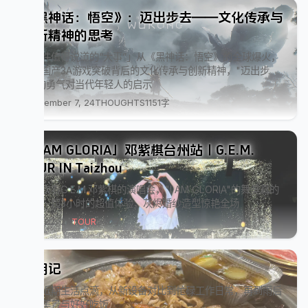
《黑神话：悟空》：迈出步去——文化传承与
创新精神的思考
「这件值得说道的“大事”」从《黑神话：悟空》的全球爆火，
思考国产3A游戏突破背后的文化传承与创新精神，"迈出步
去"的勇气对当代年轻人的启示
September 7, 24
THOUGHTS
1151字
「I AM GLORIA」邓紫棋台州站｜G.E.M.
TOUR IN Taizhou
第一次看G.E.M.邓紫棋的演唱会，"I AM GLORIA"的舞美真的
很棒！超3小时的超值体验，灰烬婚纱造型惊艳全场
July 22, 24
TOUR
246字
近期记
记录近期生活点滴，从新设备对比到忙碌工作日常，再到雨后
校园美景与好好吃饭