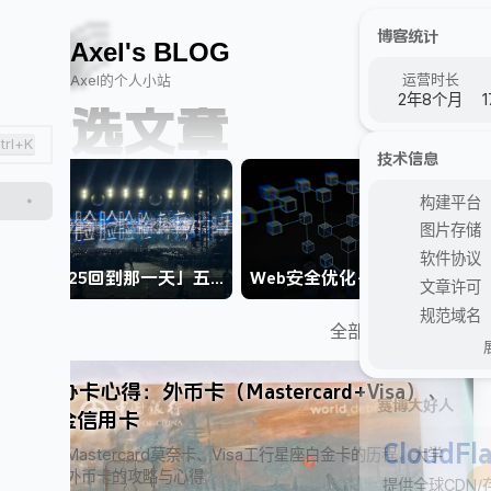
✈️
🚄
📄
✨
🌈
博客统计
A
x
e
l
'
s
B
L
O
G
运营时长
Axel的个人小站
2年8个月
1
精选文章
trl+K
技术信息
构建平台
图片存储
软件协议
「5525回到那一天」五月天杭州站｜MAYDAY TOUR IN Hangzhou
Web安全优化+访问速度提升实战&免费CDN评测「安全与加速」
文章许可
规范域名
全部分类
创建日期
💳办卡心得：外币卡（Mastercard+Visa）、
赛博大好人
白金信用卡
CloudFl
首张Mastercard莫奈卡、Visa工行星座白金卡的历程，大学
生办外币卡的攻略与心得
提供全球CDN/