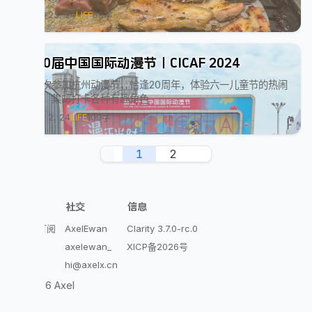
June 23, 24
LIFE
89字
第20届中国国际动漫节｜CICAF 2024
第一次参加杭州动漫节，恰逢20周年，体验六一儿童节的热闹
氛围，集邮打卡各种有趣角色
June 2, 24
LIFE
109字
1
2
探索
社交
信息
Atom订阅
AxelEwan
Clarity 3.7.0-rc.0
开往
axelewan_
XICP备2026号
hi@axelx.cn
© 2026 Axel