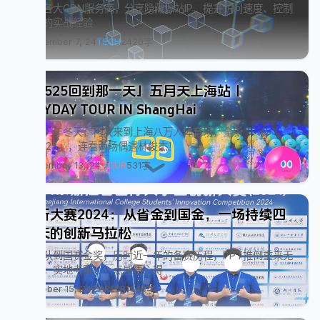
对比各大CDN服务商，分享隐藏源站IP、提升访问速度、控制
成本的实战经验
December 7, 24
TECH
2420字
「5525回到那一天」五月天上海站｜
MAYDAY TOUR IN ShangHai
又是一年冬天，再次来到上海八万人体育场，全新
「5525」，连看两场偶遇林俊杰！
November 13, 24
TOUR
531字
创新大赛2024：从省金到国金，一场持续四
百天的创新马拉松
从组队到国赛金奖，历时近一年的备赛历程，PPT推倒重来无
数次，实地考察，一点感悟心得
October 15, 24
CAREER
1448字