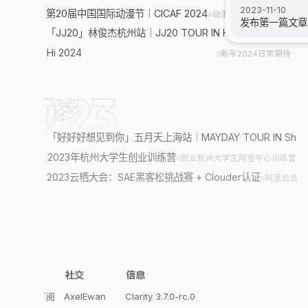
2023-11-10
06/02
第20届中国国际动漫节｜CICAF 2024
动漫
漫展
杭州
CICAF
集邮
发布第一篇文章
03/16
「JJ20」林俊杰杭州站｜JJ20 TOUR IN Hangzhou
演唱会
林
01/01
Hi 2024
新年
2024
日常
期待
2023
19
439字
3篇
岁
11/17
「好好好想见到你」五月天上海站｜MAYDAY TOUR IN Shang
11/15
2023年杭州大学生创业训练营
创业
杭州
大学生
阿里中心
训练营
11/03
2023云栖大会：SAE黑客松挑战赛 + Clouder认证
阿里云
云栖
探索
社交
信息
Atom订阅
AxelEwan
Clarity 3.7.0-rc.0