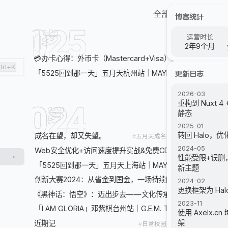
全部分类
创建日期
博客统计
2025
21
807字
2篇
岁
运营时长
2年9个月
08/08
💳办卡心得：外币卡（Mastercard+Visa）、白金信用卡
信
trl+K
05/29
「5525回到那一天」五月天杭州站｜MAYDAY TOUR IN Hang
更新日志
2026-03
重构到 Nuxt 4 
2024
20
6138字
10篇
岁
静态
2025-01
转回 Halo，优
12/09
成名在望，却又失望。
五月天
成名在望
感悟
青春
情绪
2024-05
12/07
Web安全优化+访问速度提升实战&免费CDN评测「安全与加
性能受限+误删，
11/13
「5525回到那一天」五月天上海站｜MAYDAY TOUR IN Shan
新主题
10/15
创新大赛2024：从省金到国金，一场持续四百天的创新马拉
2024-02
更换框架为 Ha
09/07
《黑神话：悟空》：迈出步去——文化传承与创新精神的思考
2023-11
07/22
「I AM GLORIA」邓紫棋台州站｜G.E.M. TOUR IN Taizhou
使用 Axelx.c
架
06/23
近期记
日常
校园
工作
Mac
生活记录